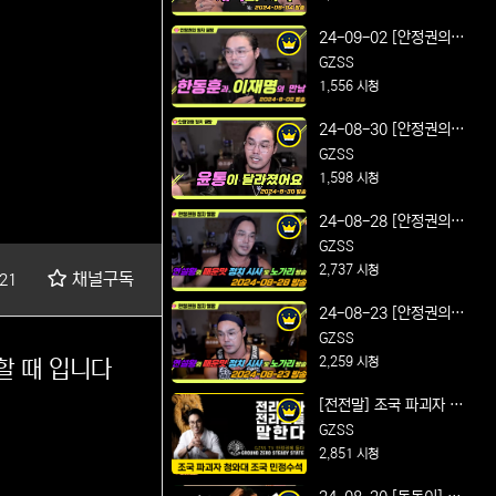
Feat. 개혁의 시작
24-09-02 [안정권의 썰
방] 연설왕의 매운맛 정
GZSS
치 시사 및 노가리 방송
1,556 시청
Feat. 한동훈과 이재명
24-08-30 [안정권의 썰
의 만남
방] 연설왕의 매운맛 정
GZSS
치 시사 및 노가리 방송
1,598 시청
Feat. 윤통이 달라졌어
24-08-28 [안정권의 썰
요
방] 연설왕의 매운맛 정
GZSS
치 시사 및 노가리 방송
2,737 시청
채널구독
21
Feat.다시 셋팅 완료
24-08-23 [안정권의 썰
방] 연설왕의 매운맛 정
GZSS
치 시사 및 노가리 방송
2,259 시청
할 때 입니다
Feat. 최장 기간 더위 건
[전전말] 조국 파괴자 청
강 유의
와대 조국 민정수석 얼마
GZSS
나 아십니까
2,851 시청