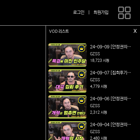
로그인
|
회원가입
x
VOD 리스트
24-09-09 [안정권의 썰
방] 연설왕의 매운맛 정
GZSS
치 시사 및 노가리 방송
18,723 시청
Feat. 특검에 미친 민주
24-09-07 [집회후기방
당
송] 박정희 대통령 동상
GZSS
건립 찬성! 대구 동성로
4,779 시청
집회 후기
24-09-06 [안정권의 썰
방] 연설왕의 매운맛 정
GZSS
치 시사 및 노가리 방송
2,312 시청
Feat. 개혁은 멈추면 안
24-09-04 [안정권의 썰
된다
방] 연설왕의 매운맛 정
GZSS
치 시사 및 노가리 방송
2,480 시청