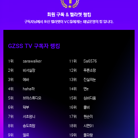
회원 구독 & 벨라쳇 랭킹
구독자님께서 쏘신 벨라쳇이 VC들에게는 채널운영의 힘 입니다.
GZSS TV 구독자 랭킹
1위
sarawalker
11위
Sa6576
2위
비서실장
12위
푸른소망
3위
에바
13위
진실의눈
4위
haha하
14위
앤e
5위
브하스튜디오
15위
심비디움
6위
돼부
16위
쿨비
7위
서초엄니
17위
원순미
8위
송도희맘
18위
시편91
9위
엘르
19위
돌파왕