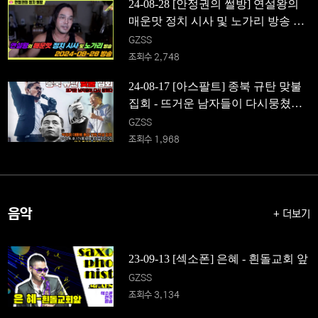
24-08-28 [안정권의 썰방] 연설왕의
매운맛 정치 시사 및 노가리 방송 Fea
t.다시 셋팅 완료
GZSS
조회수 2,748
24-08-17 [아스팔트] 종북 규탄 맞불
집회 - 뜨거운 남자들이 다시뭉쳤다!
박정희 대통령 동상 건립 찬성! (대구
GZSS
동성로 한일CGV 앞)
조회수 1,968
음악
+ 더보기
23-09-13 [섹소폰] 은혜 - 흰돌교회 앞
GZSS
조회수 3,134