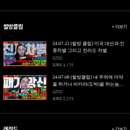
썰방클립
+ 더보기
24-07-22 [썰방 클립] 미국 대선과 인
종차별 그리고 전라도 차별
GZSS
조회수 3,175
24-07-08 [썰방클립] 내 주위에 마약
을 하거나 바카라(도박)을 하는놈이
있다면 혈육이라도 인연을 끊어라
GZSS
조회수 2,273
레전드
+ 더보기