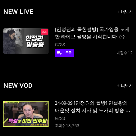
NEW LIVE
+ 더보기
[안정권의 독한썰방] 국가영웅 노제
LIVE
한 라이브 썰방을 시작합니다. (주제
+ 내용 태클시 사형)
GZSS
시청수 12
구독
NEW VOD
+ 더보기
24-09-09 [안정권의 썰방] 연설왕의
매운맛 정치 시사 및 노가리 방송 Fea
t. 특검에 미친 민주당
GZSS
조회수 18,763