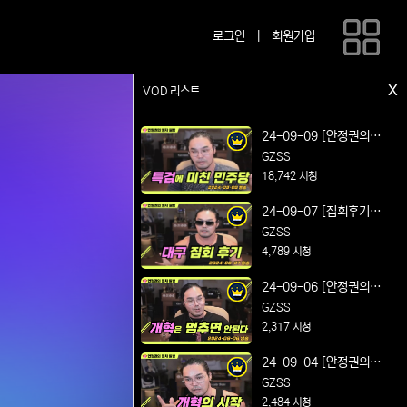
로그인
|
회원가입
x
VOD 리스트
24-09-09 [안정권의 썰
방] 연설왕의 매운맛 정
GZSS
치 시사 및 노가리 방송
18,742 시청
Feat. 특검에 미친 민주
24-09-07 [집회후기방
당
송] 박정희 대통령 동상
GZSS
건립 찬성! 대구 동성로
4,789 시청
집회 후기
24-09-06 [안정권의 썰
방] 연설왕의 매운맛 정
GZSS
치 시사 및 노가리 방송
2,317 시청
Feat. 개혁은 멈추면 안
24-09-04 [안정권의 썰
된다
방] 연설왕의 매운맛 정
GZSS
치 시사 및 노가리 방송
2,484 시청