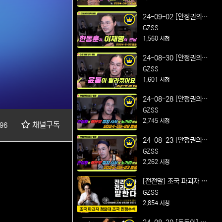
Feat. 개혁의 시작
24-09-02 [안정권의 썰
방] 연설왕의 매운맛 정
GZSS
치 시사 및 노가리 방송
1,560 시청
Feat. 한동훈과 이재명
24-08-30 [안정권의 썰
의 만남
방] 연설왕의 매운맛 정
GZSS
치 시사 및 노가리 방송
1,601 시청
Feat. 윤통이 달라졌어
24-08-28 [안정권의 썰
요
방] 연설왕의 매운맛 정
GZSS
치 시사 및 노가리 방송
2,745 시청
채널구독
96
Feat.다시 셋팅 완료
24-08-23 [안정권의 썰
방] 연설왕의 매운맛 정
GZSS
치 시사 및 노가리 방송
2,262 시청
Feat. 최장 기간 더위 건
[전전말] 조국 파괴자 청
강 유의
와대 조국 민정수석 얼마
GZSS
나 아십니까
2,854 시청