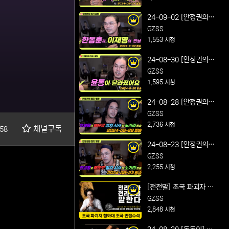
Feat. 개혁의 시작
24-09-02 [안정권의 썰
방] 연설왕의 매운맛 정
GZSS
치 시사 및 노가리 방송
1,553 시청
Feat. 한동훈과 이재명
24-08-30 [안정권의 썰
의 만남
방] 연설왕의 매운맛 정
GZSS
치 시사 및 노가리 방송
1,595 시청
Feat. 윤통이 달라졌어
24-08-28 [안정권의 썰
요
방] 연설왕의 매운맛 정
GZSS
치 시사 및 노가리 방송
2,736 시청
채널구독
58
Feat.다시 셋팅 완료
24-08-23 [안정권의 썰
방] 연설왕의 매운맛 정
GZSS
치 시사 및 노가리 방송
2,255 시청
Feat. 최장 기간 더위 건
[전전말] 조국 파괴자 청
강 유의
와대 조국 민정수석 얼마
GZSS
나 아십니까
2,848 시청