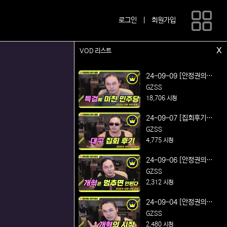
로그인
|
회원가입
x
VOD 리스트
24-09-09 [안정권의 썰
방] 연설왕의 매운맛 정
GZSS
치 시사 및 노가리 방송
18,706 시청
Feat. 특검에 미친 민주
24-09-07 [집회후기방
당
송] 박정희 대통령 동상
GZSS
건립 찬성! 대구 동성로
4,775 시청
집회 후기
24-09-06 [안정권의 썰
방] 연설왕의 매운맛 정
GZSS
치 시사 및 노가리 방송
2,312 시청
Feat. 개혁은 멈추면 안
24-09-04 [안정권의 썰
된다
방] 연설왕의 매운맛 정
GZSS
치 시사 및 노가리 방송
2,480 시청